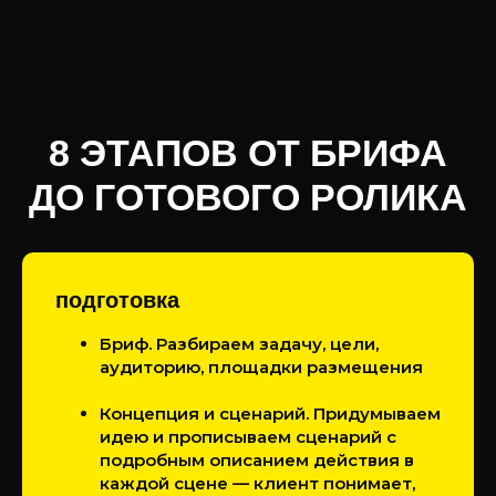
СНГ
подготовка
Бриф. Разбираем задачу, цели,
аудиторию, площадки размещения
Концепция и сценарий. Придумываем
идею и прописываем сценарий с
подробным описанием действия в
каждой сцене — клиент понимает,