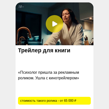
Трейлер для книги
«Психолог пришла за рекламным
Видеоконтент для сцен,
роликом. Ушла с кинотрейлером»
экранов и выставок
стоимость такого ролика - от 65 000 ₽