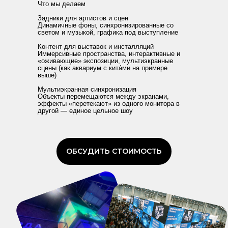
Бесплатно и ни к чему не обязывает
Что мы делаем
Задники для артистов и сцен
Динамичные фоны, синхронизированные со
светом и музыкой, графика под выступление
Контент для выставок и инсталляций
Иммерсивные пространства, интерактивные и
«оживающие» экспозиции, мультиэкранные
сцены (как аквариум с кита́ми на примере
выше)
Мультиэкранная синхронизация
Объекты перемещаются между экранами,
ИИ-РОЛИКИ ПОЗВОЛЯЮТ
эффекты «перетекают» из одного монитора в
другой — единое цельное шоу
ЭКОНОМИТЬ МИЛЛИОНЫ
НЕЙРОСЕТИ
Повторим любой интерьер — даже
ОБСУДИТЬ СТОИМОСТЬ
сложную историческую
архитектуру
Внедрим в ролик реальных
сотрудников компании
Создадим атмосферу любой эпохи
или страны