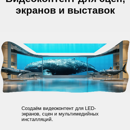
Расскажем, какой формат ролика
подойдет под ваш продукт, который
завирусится и наберет целевые
просмотры. Сориентируем по стоимости
и срокам.
Получить консультацию
Создаём видеоконтент для LED-
экранов, сцен и мультимедийных
инсталляций.
20 мин