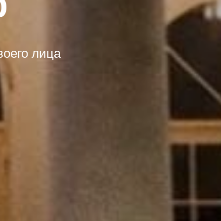
р
воего лица